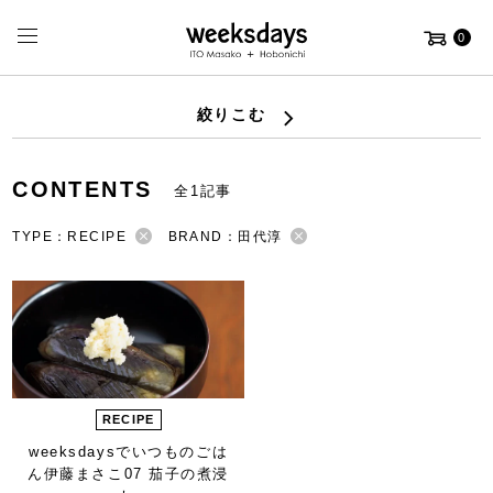
0
絞りこむ
CONTENTS
全1記事
TYPE：RECIPE
BRAND：田代淳
RECIPE
weeksdaysで
いつものごは
ん
伊藤まさこ
07 茄子の煮浸