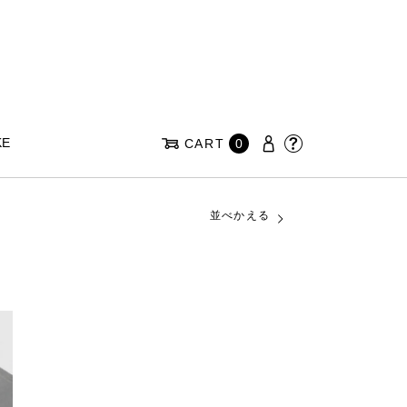
KE
CART
0
並べかえる