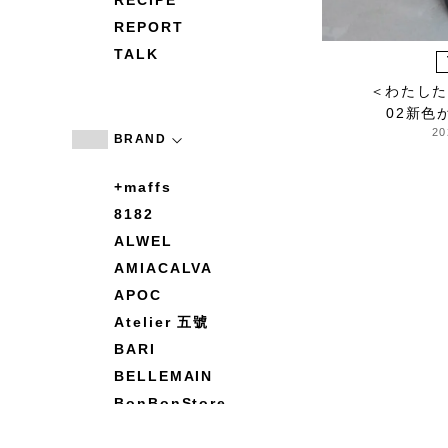
RECIPE
REPORT
TALK
＜わたしたち
02新色
20
BRAND
+maffs
8182
ALWEL
AMIACALVA
APOC
Atelier 五號
BARI
BELLEMAIN
BonBonStore
BOUQUET de L'UNE