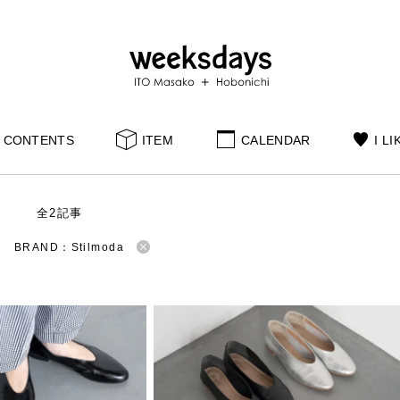
CONTENTS
ITEM
CALENDAR
I LI
S
全2記事
BRAND：Stilmoda