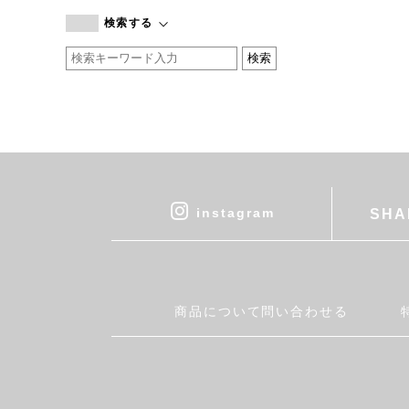
branc branc
検索する
by basics
CATWORTH
chisaki
CI-VA
COGTHEBIGSMOKE
cohan
CONVERSE
DEAN & DELUCA
instagram
SHA
DRESS HERSELF
DUENDE
EGI
Fatima Morocco
商品について問い合わせる
fog linen work
FUA accessory
GERMAN TRAINER
Harriss