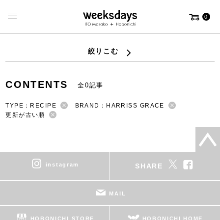
0
絞りこむ
CONTENTS
全0記事
TYPE：RECIPE
BRAND：HARRISS GRACE
更新が古い順
instagram
SHARE
MAIL
HOBONICHI STORE
HOBONICHI HOME