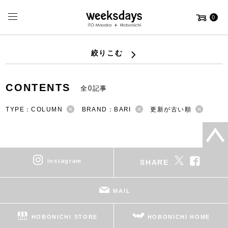
0
絞りこむ
CONTENTS
全0記事
TYPE：COLUMN
BRAND：BARI
更新が古い順
instagram
SHARE
MAIL
HOBONICHI STORE
HOBONICHI HOME