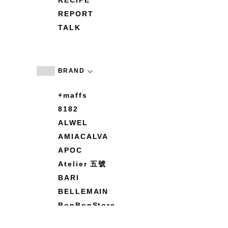
RECIPE
REPORT
TALK
BRAND
+maffs
8182
ALWEL
AMIACALVA
APOC
Atelier 五號
BARI
BELLEMAIN
BonBonStore
BOUQUET de L'UNE