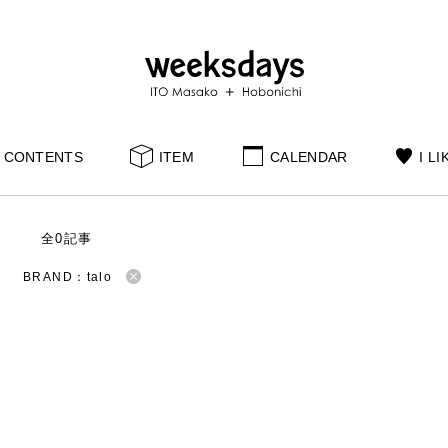
CONTENTS
ITEM
CALENDAR
I LI
S
全0記事
BRAND：talo