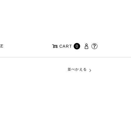
KE
CART
0
並べかえる