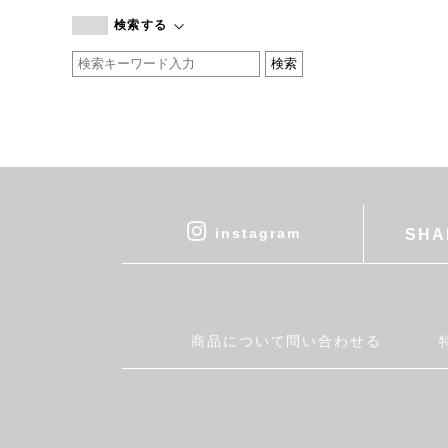
branc branc
検索する
by basics
CATWORTH
chisaki
CI-VA
COGTHEBIGSMOKE
cohan
CONVERSE
DEAN & DELUCA
instagram
SHA
DRESS HERSELF
DUENDE
EGI
Fatima Morocco
商品について問い合わせる
fog linen work
FUA accessory
GERMAN TRAINER
Harriss