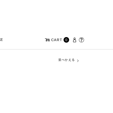
KE
CART
0
並べかえる