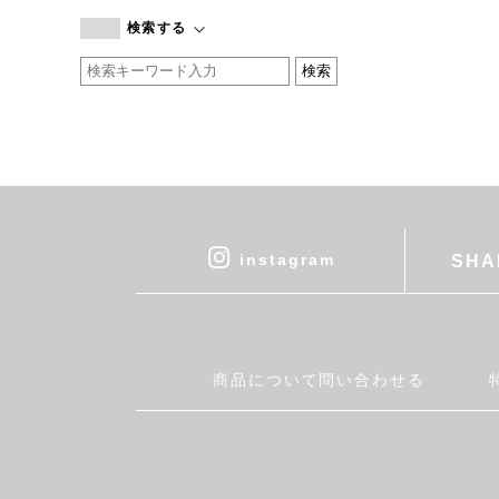
branc branc
検索する
by basics
CATWORTH
chisaki
CI-VA
COGTHEBIGSMOKE
cohan
CONVERSE
DEAN & DELUCA
instagram
SHA
DRESS HERSELF
DUENDE
EGI
Fatima Morocco
商品について問い合わせる
fog linen work
FUA accessory
GERMAN TRAINER
Harriss