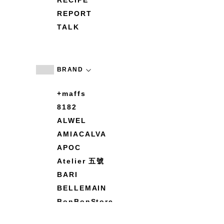
RECIPE
REPORT
TALK
BRAND
+maffs
8182
ALWEL
AMIACALVA
APOC
Atelier 五號
BARI
BELLEMAIN
BonBonStore
BOUQUET de L'UNE