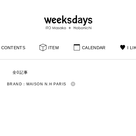
CONTENTS
ITEM
CALENDAR
I LI
S
全0記事
BRAND：MAISON N.H PARIS