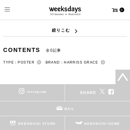
0
絞りこむ
CONTENTS
全0記事
TYPE：POSTER
BRAND：HARRISS GRACE
instagram
SHARE
MAIL
HOBONICHI STORE
HOBONICHI HOME