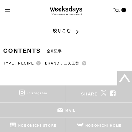
0
絞りこむ
CONTENTS
全0記事
TYPE：RECIPE
BRAND：三久工芸
instagram
SHARE
MAIL
HOBONICHI STORE
HOBONICHI HOME