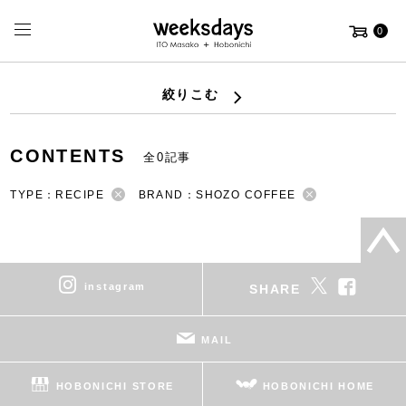
0
絞りこむ
CONTENTS
全0記事
TYPE：RECIPE
BRAND：SHOZO COFFEE
instagram
SHARE
MAIL
HOBONICHI STORE
HOBONICHI HOME