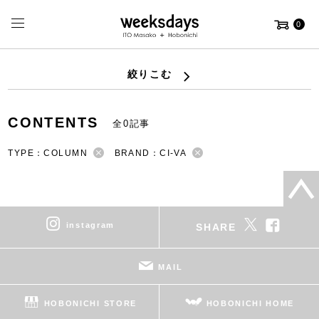
0
絞りこむ
CONTENTS
全0記事
TYPE：COLUMN
BRAND：CI-VA
instagram
SHARE
MAIL
HOBONICHI STORE
HOBONICHI HOME