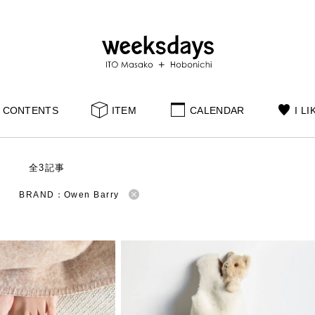
CONTENTS
ITEM
CALENDAR
I LI
S
全3記事
BRAND：Owen Barry