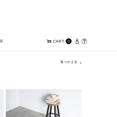
KE
CART
0
並べかえる