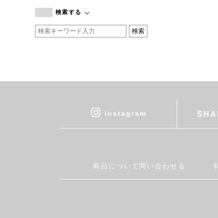
branc branc
検索する
by basics
CATWORTH
chisaki
CI-VA
COGTHEBIGSMOKE
cohan
CONVERSE
DEAN & DELUCA
instagram
SHA
DRESS HERSELF
DUENDE
EGI
Fatima Morocco
商品について問い合わせる
fog linen work
FUA accessory
GERMAN TRAINER
Harriss