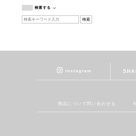
branc branc
検索する
by basics
CATWORTH
chisaki
CI-VA
COGTHEBIGSMOKE
cohan
CONVERSE
DEAN & DELUCA
instagram
SHA
DRESS HERSELF
DUENDE
EGI
Fatima Morocco
商品について問い合わせる
fog linen work
FUA accessory
GERMAN TRAINER
Harriss