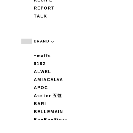
RECIPE
REPORT
TALK
BRAND
+maffs
8182
ALWEL
AMIACALVA
APOC
Atelier 五號
BARI
BELLEMAIN
BonBonStore
BOUQUET de L'UNE