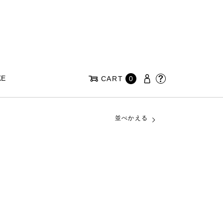
KE
CART
0
並べかえる