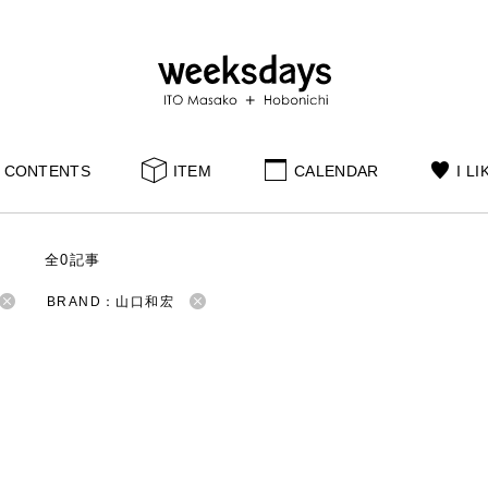
CONTENTS
ITEM
CALENDAR
I LI
S
全0記事
BRAND：山口和宏