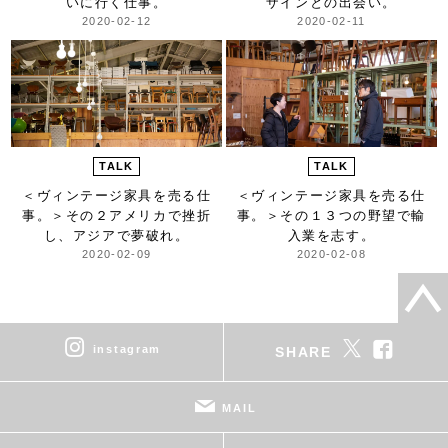
いに行く仕事。
ザインとの出会い。
2020-02-12
2020-02-11
TALK
TALK
＜ヴィンテージ家具を売る仕
＜ヴィンテージ家具を売る仕
事。＞
その２アメリカで挫折
事。＞
その１３つの野望で輸
し、アジアで夢破れ。
入業を志す。
2020-02-09
2020-02-08
instagram
SHARE
MAIL