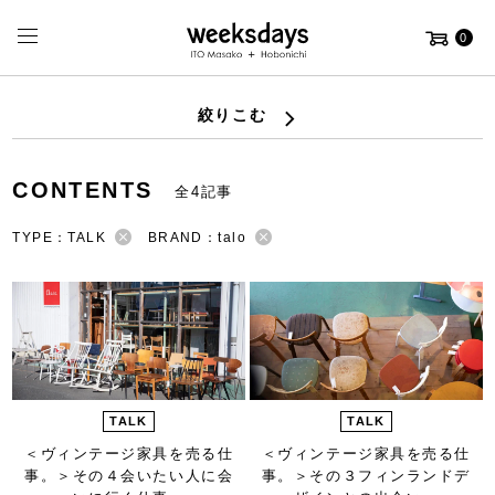
0
絞りこむ
CONTENTS
全4記事
TYPE：TALK
BRAND：talo
TALK
TALK
＜ヴィンテージ家具を売る仕
＜ヴィンテージ家具を売る仕
事。＞
その４会いたい人に会
事。＞
その３フィンランドデ