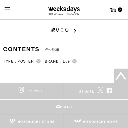
0
絞りこむ
CONTENTS
全0記事
TYPE：POSTER
BRAND：Lue
instagram
SHARE
MAIL
HOBONICHI STORE
HOBONICHI HOME