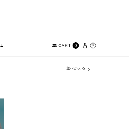
KE
CART
0
並べかえる