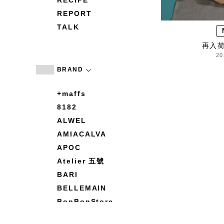
RECIPE
REPORT
TALK
再入
20
BRAND
+maffs
8182
ALWEL
AMIACALVA
APOC
Atelier 五號
BARI
BELLEMAIN
BonBonStore
BOUQUET de L'UNE