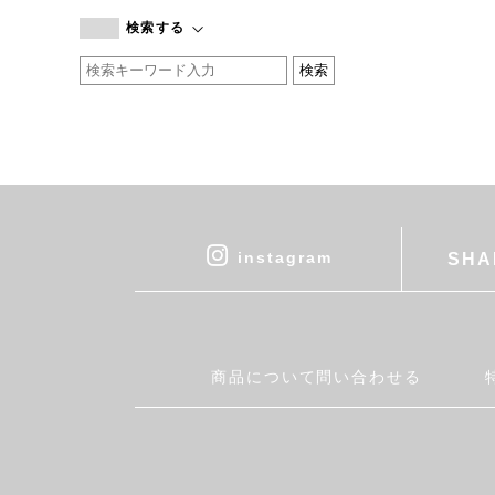
branc branc
検索する
by basics
CATWORTH
chisaki
CI-VA
COGTHEBIGSMOKE
cohan
CONVERSE
DEAN & DELUCA
instagram
SHA
DRESS HERSELF
DUENDE
EGI
Fatima Morocco
商品について問い合わせる
fog linen work
FUA accessory
GERMAN TRAINER
Harriss