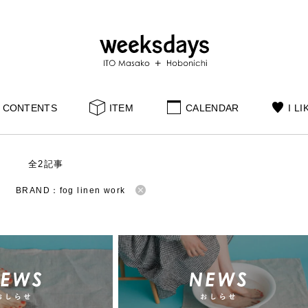
CONTENTS
ITEM
CALENDAR
I LI
S
全2記事
BRAND：fog linen work