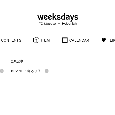
CONTENTS
ITEM
CALENDAR
I LI
S
全0記事
BRAND：島るり子