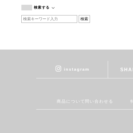
branc branc
検索する
by basics
CATWORTH
chisaki
CI-VA
COGTHEBIGSMOKE
cohan
CONVERSE
DEAN & DELUCA
instagram
SHA
DRESS HERSELF
DUENDE
EGI
Fatima Morocco
商品について問い合わせる
fog linen work
FUA accessory
GERMAN TRAINER
Harriss