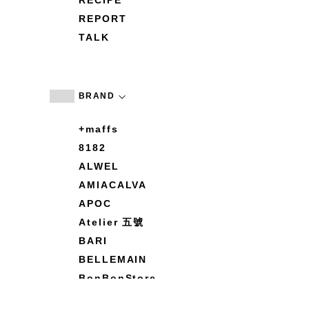
RECIPE
REPORT
TALK
BRAND
+maffs
8182
ALWEL
AMIACALVA
APOC
Atelier 五號
BARI
BELLEMAIN
BonBonStore
BOUQUET de L'UNE