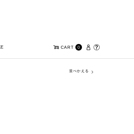
KE
CART
0
並べかえる