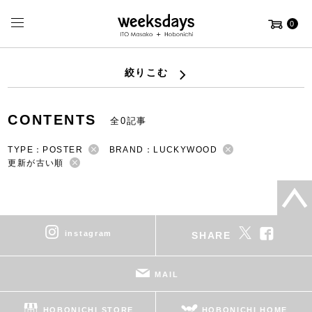
0
絞りこむ
CONTENTS
全0記事
TYPE：POSTER
BRAND：LUCKYWOOD
更新が古い順
instagram
SHARE
MAIL
HOBONICHI STORE
HOBONICHI HOME