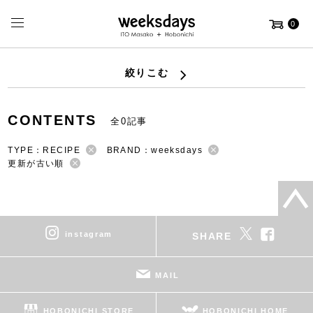
0
絞りこむ
CONTENTS
全0記事
TYPE：RECIPE
BRAND：weeksdays
更新が古い順
instagram
SHARE
MAIL
HOBONICHI STORE
HOBONICHI HOME