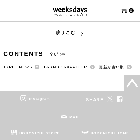
0
絞りこむ
CONTENTS
全0記事
TYPE：NEWS
BRAND：RaPPELER
更新が古い順
instagram
SHARE
MAIL
HOBONICHI STORE
HOBONICHI HOME