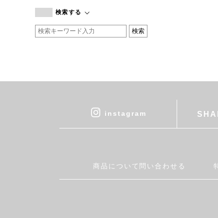
branc branc
検索する
by basics
CATWORTH
chisaki
CI-VA
COGTHEBIGSMOKE
cohan
CONVERSE
DEAN & DELUCA
instagram
SHA
DRESS HERSELF
DUENDE
EGI
Fatima Morocco
商品について問い合わせる
fog linen work
FUA accessory
GERMAN TRAINER
Harriss