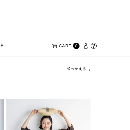
KE
CART
0
並べかえる