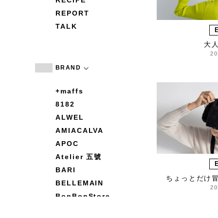
RECIPE
REPORT
TALK
大
20
BRAND
+maffs
8182
ALWEL
AMIACALVA
APOC
Atelier 五號
BARI
ちょっとだけ
BELLEMAIN
20
BonBonStore
BOUQUET de L'UNE