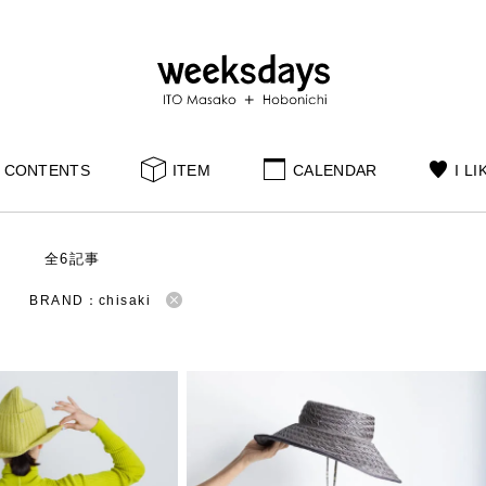
CONTENTS
ITEM
CALENDAR
I LI
S
全6記事
BRAND：chisaki