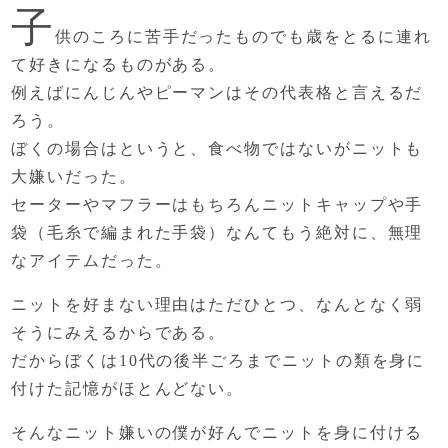
子
供のころに苦手だったものでも
歳をとるに連れ
て好きになるものがある。
例えばにんじんやピーマンはその代表格と言えるだ
ろう。
ぼくの場合はというと、食べ物ではないが
ニットも
大嫌いだった。
セーターやマフラーはもちろん
ニットキャップや手
袋（毛糸で編まれた手袋）なんて
もう絶対に、無理
なアイテムだった。
ニットを好まない理由はただひとつ、
なんとなく弱
そうにみえるからである。
だからぼくは10代の後半ごろまで
ニットの類を身に
付けた記憶がほとんどない。
そんなニット嫌いの僕が
好んでニットを身に付ける