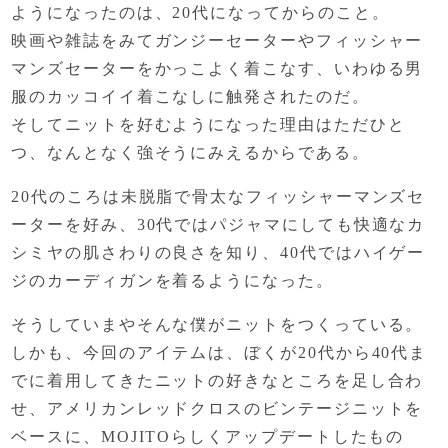
ようになったのは、
20代になってからのこと。
映画や雑誌をみてガンジーセーターや
フィッシャー
マンズセーターをかっこよく着こなす、
いわゆる男
服のカッコイイ着こなしに触発されたのだ。
そしてニットを好むようになった理由はただひと
つ、
なんとなく強そうにみえるからである。
20代のころは未脱脂で骨太な
フィッシャーマンズセ
ーターを好み、
30代ではパジャマにしても快適な
カ
シミヤの肌さわりの良さを知り、
40代ではハイゲー
ジのカーディガンを着るようになった。
そうしていまやそんな僕がニットをつくっている。
しかも、今回のアイテムは、
ぼくが20代から40代ま
でに着用してきたニットの
好きなところを足し合わ
せ、
アメリカンレッドクロスのビンテージニットを
ベースに、
MOJITOらしくアップデートしたもの