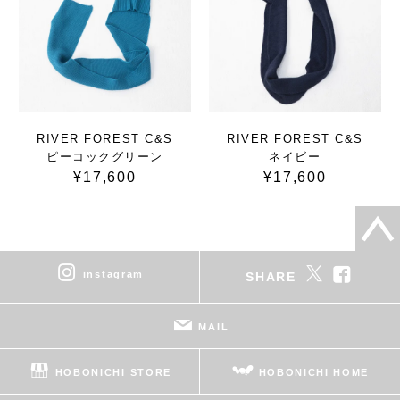
RIVER FOREST C&S
RIVER FOREST C&S
ピーコックグリーン
ネイビー
¥17,600
¥17,600
instagram
SHARE
MAIL
HOBONICHI STORE
HOBONICHI HOME