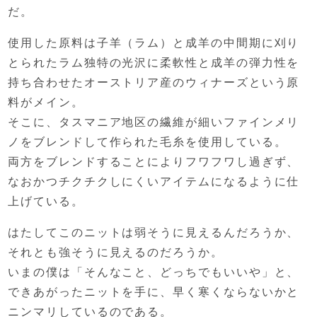
だ。
使用した原料は子羊（ラム）と成羊の中間期に刈り
とられた
ラム独特の光沢に柔軟性と成羊の弾力性を
持ち合わせた
オーストリア産のウィナーズという原
料がメイン。
そこに、タスマニア地区の繊維が細いファインメリ
ノを
ブレンドして作られた毛糸を使用している。
両方をブレンドすることによりフワフワし過ぎず、
なおかつチクチクしにくい
アイテムになるように仕
上げている。
はたしてこのニットは弱そうに見えるんだろうか、
それとも強そうに見えるのだろうか。
いまの僕は「そんなこと、どっちでもいいや」と、
できあがったニットを手に、
早く寒くならないかと
ニンマリしているのである。