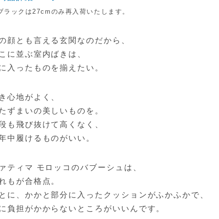
ブラックは27cmのみ再入荷いたします。
の顔とも言える玄関なのだから、
こに並ぶ室内ばきは、
に入ったものを揃えたい。
き心地がよく、
たずまいの美しいものを。
段も飛び抜けて高くなく、
年中履けるものがいい。
ァティマ モロッコのバブーシュは、
れもが合格点。
とに、かかと部分に入ったクッションがふかふかで、
に負担がかからないところがいいんです。