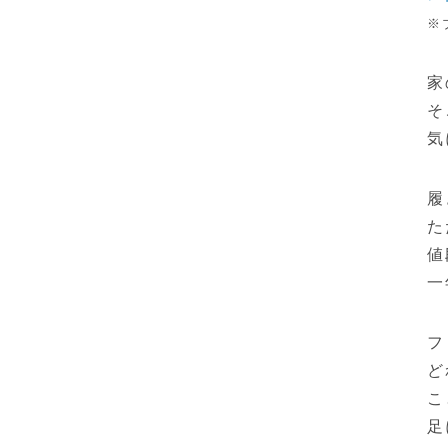
※
家
そ
気
履
た
値
一
フ
ど
こ
足