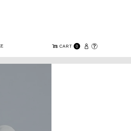
KE
CART
0