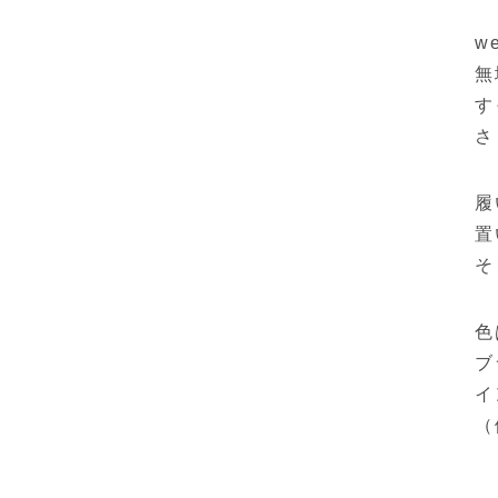
w
無
す
さ
履
置
そ
色
ブ
イ
（