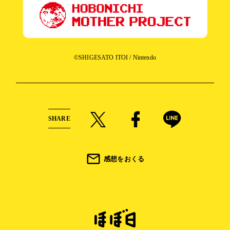
©SHIGESATO ITOI / Nintendo
SHARE
感想をおくる