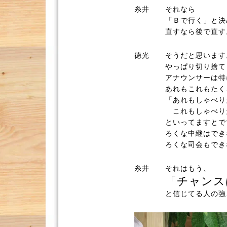
糸井
それなら
「Ｂで行く」と決
直すなら後で直す
徳光
そうだと思います
やっぱり切り捨て
アナウンサーは特
あれもこれもたく
「あれもしゃべり
これもしゃべり
といってますとで
ろくな中継はでき
ろくな司会もでき
糸井
それはもう、
「チャンス
と信じてる人の強