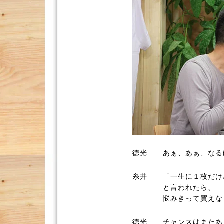
徳光
あぁ、あぁ、なる
糸井
「一生に１枚だけ
と言われたら、
悩みきって買えな
徳光
チャンスはまたあ