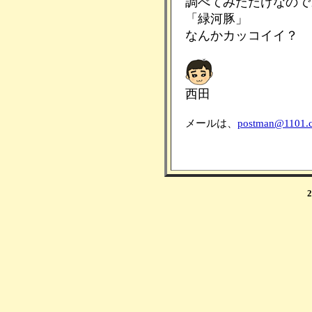
調べてみただけなので
「緑河豚」
なんかカッコイイ？
西田
メールは、
postman@1101.
2