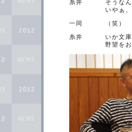
糸井
そうな
いやぁ
一同
（笑）
糸井
いか文
野望を