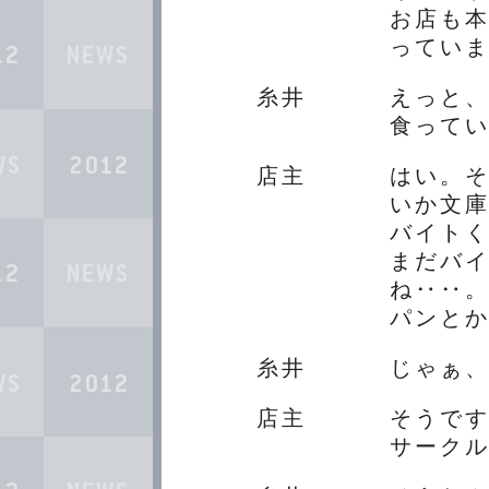
お店も
ってい
糸井
えっと
食って
店主
はい。
いか文
バイト
まだバ
ね‥‥
パンと
糸井
じゃぁ
店主
そうで
サーク