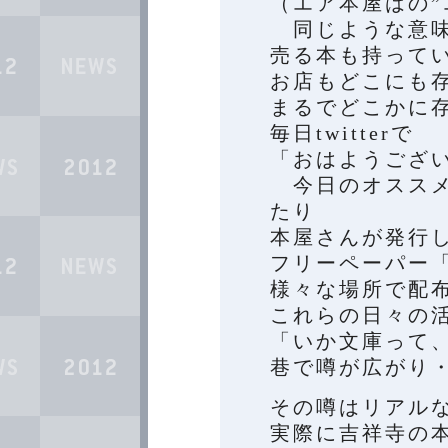
（エア本屋はの”
同じような意味
売る本も持って
お店もどこにも
まるでどこかに
毎日twitterで
「おはようござ
今日のオススメ
たり
本屋さんが発行
フリーペーパー
様々な場所で配
これらの日々の
「いか文庫って
巷で噂が広がり
その噂はリアル
実際に吉祥寺の