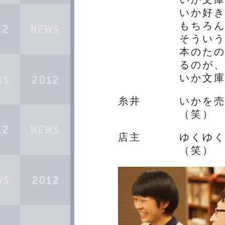
いか好
もちろ
そうい
本のた
るのが
いか文
糸井
いかを
（笑）
店主
ゆくゆ
（笑）