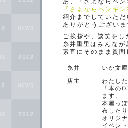
あ、『さよならペン
「さよならペンギン
紹介までしていただ
ありがとうございま
ご挨拶や、談笑をし
糸井重里はみんなが
素直にそのまま質問
糸井
いか文
店主
わたし
『本のD
ます。
本屋っ
布した
オリジ
イベン