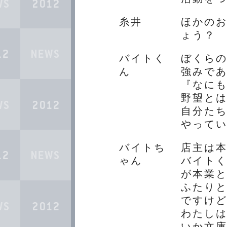
糸井
ほかの
ょう？
バイトく
ぼくら
ん
強みで
『なに
野望と
自分た
やって
バイトち
店主は
ゃん
バイト
が本業
ふたり
ですけ
わたし
いか文