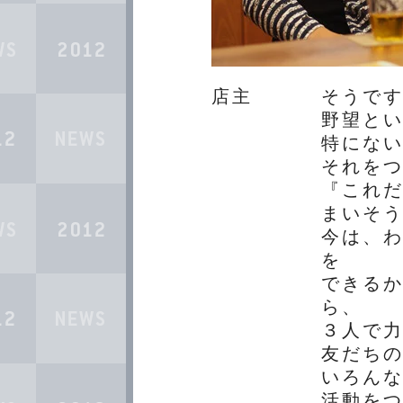
店主
そうで
野望と
特にな
それを
『これ
まいそ
今は、
を
できる
ら、
３人で
友だち
いろん
活動を