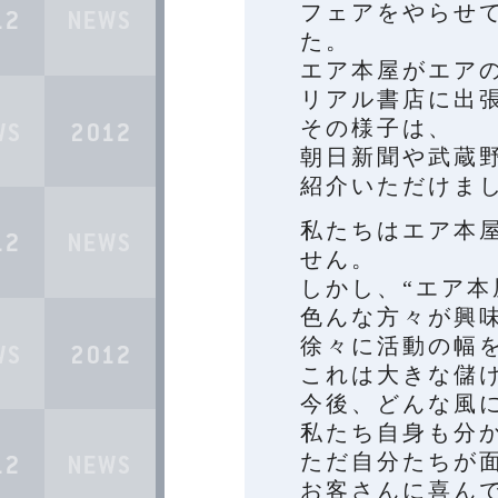
フェアをやらせ
た。
エア本屋がエア
リアル書店に出
その様子は、
朝日新聞や武蔵
紹介いただけま
私たちはエア本
せん。
しかし、“エア本
色んな方々が興
徐々に活動の幅
これは大きな儲
今後、どんな風
私たち自身も分
ただ自分たちが
お客さんに喜ん