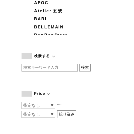
APOC
Atelier 五號
BARI
BELLEMAIN
BonBonStore
BOUQUET de L'UNE
branc branc
検索する
by basics
CATWORTH
chisaki
CI-VA
COGTHEBIGSMOKE
Price
cohan
〜
CONVERSE
DEAN & DELUCA
DRESS HERSELF
DUENDE