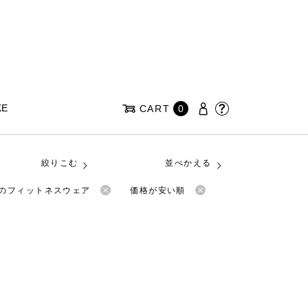
KE
CART
0
絞りこむ
並べかえる
anのフィットネスウェア
価格が安い順