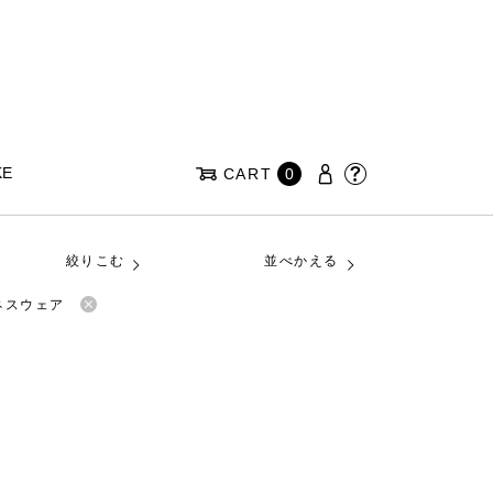
KE
CART
0
絞りこむ
並べかえる
ネスウェア