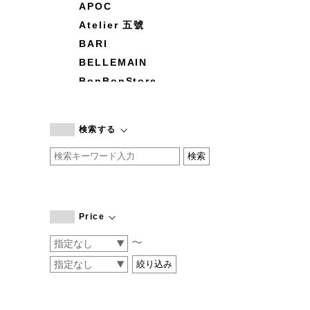
APOC
Atelier 五號
BARI
BELLEMAIN
BonBonStore
BOUQUET de L'UNE
branc branc
検索する
by basics
CATWORTH
chisaki
CI-VA
COGTHEBIGSMOKE
Price
cohan
〜
CONVERSE
DEAN & DELUCA
DRESS HERSELF
DUENDE