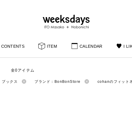
CONTENTS
ITEM
CALENDAR
I LI
全0アイテム
：ブックス
ブランド：BonBonStore
cohanのフィット