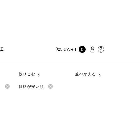
KE
CART
0
絞りこむ
並べかえる
ア
価格が安い順