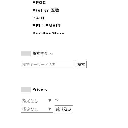
APOC
Atelier 五號
BARI
BELLEMAIN
BonBonStore
BOUQUET de L'UNE
branc branc
検索する
by basics
CATWORTH
chisaki
CI-VA
COGTHEBIGSMOKE
Price
cohan
〜
CONVERSE
DEAN & DELUCA
DRESS HERSELF
DUENDE