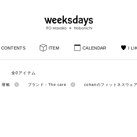
CONTENTS
ITEM
CALENDAR
I LI
全0アイテム
：暦帳
ブランド：The care
cohanのフィットネスウェ