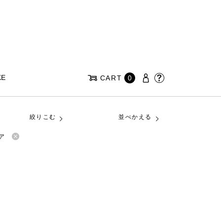
KE
CART
0
絞りこむ
並べかえる
ア