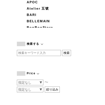
APOC
Atelier 五號
BARI
BELLEMAIN
BonBonStore
BOUQUET de L'UNE
branc branc
検索する
by basics
CATWORTH
chisaki
CI-VA
COGTHEBIGSMOKE
Price
cohan
〜
CONVERSE
DEAN & DELUCA
DRESS HERSELF
DUENDE