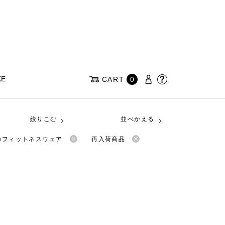
KE
CART
0
絞りこむ
並べかえる
nのフィットネスウェア
再入荷商品