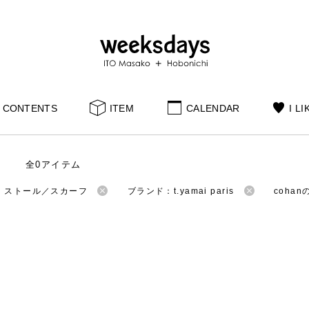
CONTENTS
ITEM
CALENDAR
I LI
全0アイテム
：ストール／スカーフ
ブランド：t.yamai paris
coha