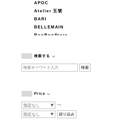
APOC
Atelier 五號
BARI
BELLEMAIN
BonBonStore
BOUQUET de L'UNE
branc branc
検索する
by basics
CATWORTH
chisaki
CI-VA
COGTHEBIGSMOKE
Price
cohan
〜
CONVERSE
DEAN & DELUCA
DRESS HERSELF
DUENDE