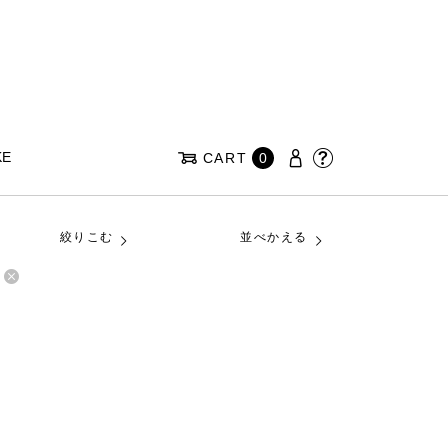
KE
CART
0
絞りこむ
並べかえる