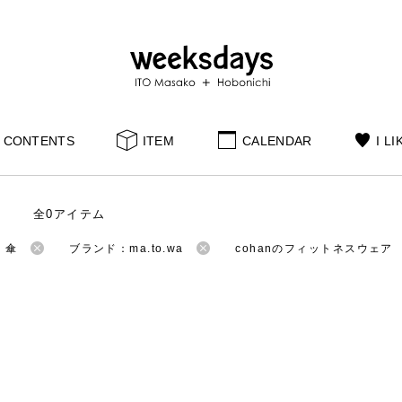
CONTENTS
ITEM
CALENDAR
I LI
全0アイテム
：傘
ブランド：ma.to.wa
cohanのフィットネスウェア