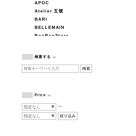
APOC
Atelier 五號
BARI
BELLEMAIN
BonBonStore
BOUQUET de L'UNE
branc branc
検索する
by basics
CATWORTH
chisaki
CI-VA
COGTHEBIGSMOKE
Price
cohan
〜
CONVERSE
DEAN & DELUCA
DRESS HERSELF
DUENDE