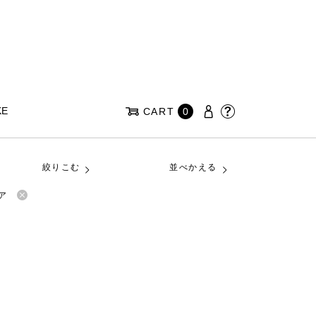
KE
CART
0
絞りこむ
並べかえる
ア