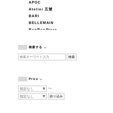
APOC
Atelier 五號
BARI
BELLEMAIN
BonBonStore
BOUQUET de L'UNE
branc branc
検索する
by basics
CATWORTH
chisaki
CI-VA
COGTHEBIGSMOKE
Price
cohan
〜
CONVERSE
DEAN & DELUCA
DRESS HERSELF
DUENDE