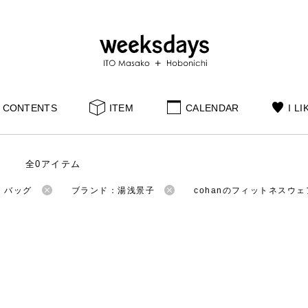
CONTENTS
ITEM
CALENDAR
I LI
全0アイテム
：バッグ
ブランド：湯浅景子
cohanのフィットネスウェ