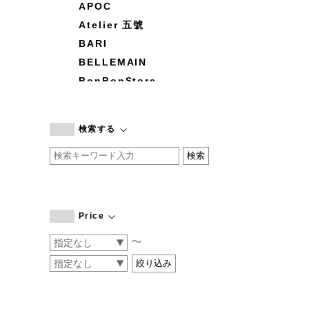
APOC
Atelier 五號
BARI
BELLEMAIN
BonBonStore
BOUQUET de L'UNE
branc branc
検索する
by basics
CATWORTH
chisaki
CI-VA
COGTHEBIGSMOKE
Price
cohan
〜
CONVERSE
DEAN & DELUCA
DRESS HERSELF
DUENDE