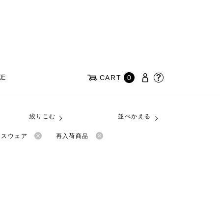
KE
CART
0
絞りこむ
並べかえる
ネスウェア
再入荷商品