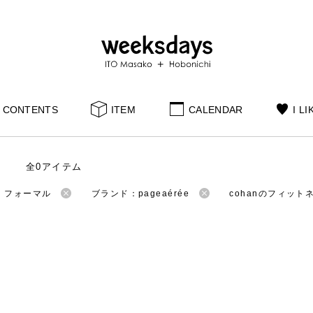
CONTENTS
ITEM
CALENDAR
I LI
全0アイテム
：フォーマル
ブランド：pageaérée
cohanのフィット