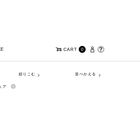
KE
CART
0
絞りこむ
並べかえる
ェア