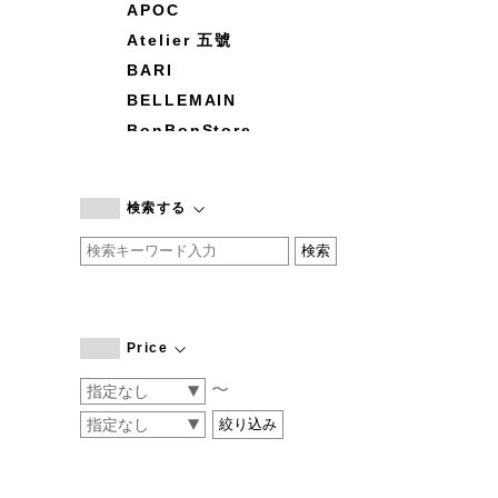
APOC
Atelier 五號
BARI
BELLEMAIN
BonBonStore
BOUQUET de L'UNE
branc branc
検索する
by basics
CATWORTH
chisaki
CI-VA
COGTHEBIGSMOKE
Price
cohan
〜
CONVERSE
DEAN & DELUCA
DRESS HERSELF
DUENDE