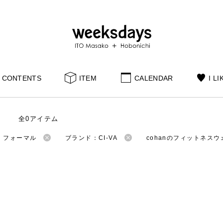
CONTENTS
ITEM
CALENDAR
I LI
全0アイテム
：フォーマル
ブランド：CI-VA
cohanのフィットネスウ