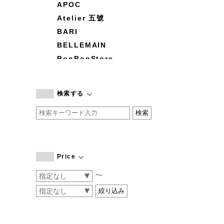
APOC
Atelier 五號
BARI
BELLEMAIN
BonBonStore
BOUQUET de L'UNE
branc branc
検索する
by basics
CATWORTH
chisaki
CI-VA
COGTHEBIGSMOKE
Price
cohan
〜
CONVERSE
DEAN & DELUCA
DRESS HERSELF
DUENDE