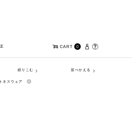
KE
CART
0
絞りこむ
並べかえる
ットネスウェア