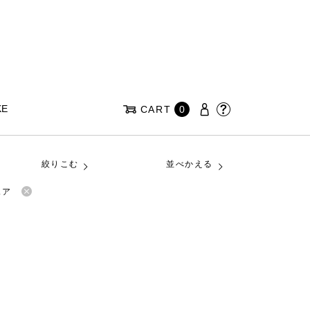
KE
CART
0
絞りこむ
並べかえる
ェア