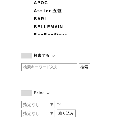
APOC
Atelier 五號
BARI
BELLEMAIN
BonBonStore
BOUQUET de L'UNE
branc branc
検索する
by basics
CATWORTH
chisaki
CI-VA
COGTHEBIGSMOKE
Price
cohan
〜
CONVERSE
DEAN & DELUCA
DRESS HERSELF
DUENDE