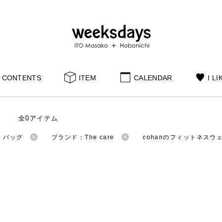
CONTENTS
ITEM
CALENDAR
I LI
全0アイテム
：バッグ
ブランド：The care
cohanのフィットネスウ