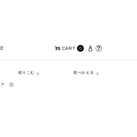
KE
CART
0
絞りこむ
並べかえる
ェア