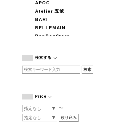
APOC
Atelier 五號
BARI
BELLEMAIN
BonBonStore
BOUQUET de L'UNE
branc branc
検索する
by basics
CATWORTH
chisaki
CI-VA
COGTHEBIGSMOKE
Price
cohan
〜
CONVERSE
DEAN & DELUCA
DRESS HERSELF
DUENDE