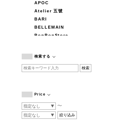
APOC
Atelier 五號
BARI
BELLEMAIN
BonBonStore
BOUQUET de L'UNE
branc branc
検索する
by basics
CATWORTH
chisaki
CI-VA
COGTHEBIGSMOKE
Price
cohan
〜
CONVERSE
DEAN & DELUCA
DRESS HERSELF
DUENDE