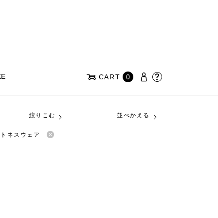
KE
CART
0
絞りこむ
並べかえる
ィットネスウェア