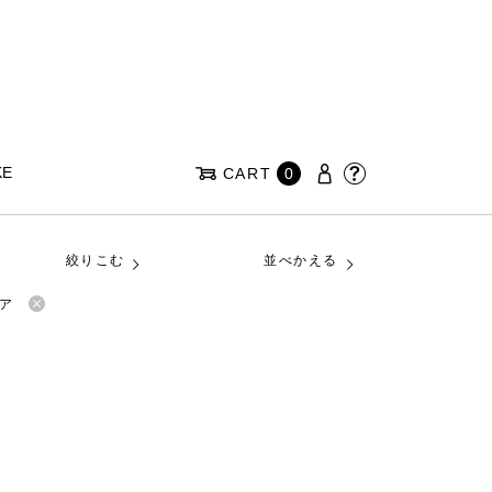
KE
CART
0
絞りこむ
並べかえる
ェア