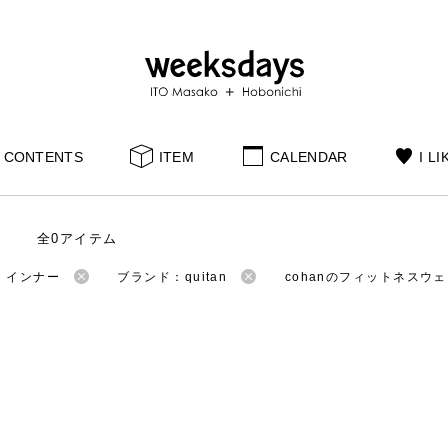
CONTENTS
ITEM
CALENDAR
I LI
全0アイテム
：インナー
ブランド：quitan
cohanのフィットネスウ