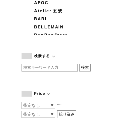
APOC
Atelier 五號
BARI
BELLEMAIN
BonBonStore
BOUQUET de L'UNE
branc branc
検索する
by basics
CATWORTH
chisaki
CI-VA
COGTHEBIGSMOKE
Price
cohan
〜
CONVERSE
DEAN & DELUCA
DRESS HERSELF
DUENDE