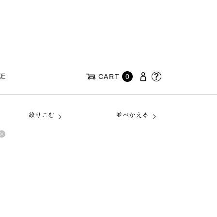
KE
CART
0
絞りこむ
並べかえる