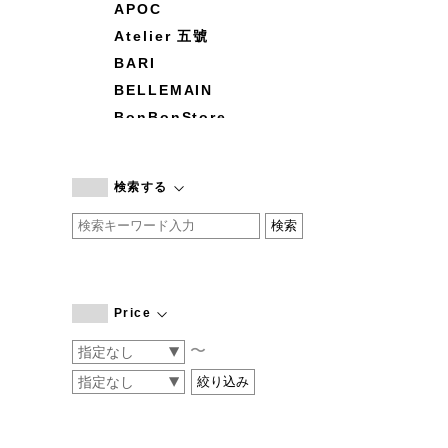
APOC
Atelier 五號
BARI
BELLEMAIN
BonBonStore
BOUQUET de L'UNE
branc branc
検索する
by basics
CATWORTH
chisaki
CI-VA
COGTHEBIGSMOKE
Price
cohan
〜
CONVERSE
DEAN & DELUCA
DRESS HERSELF
DUENDE