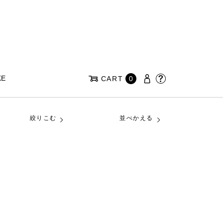
KE
CART
0
絞りこむ
並べかえる