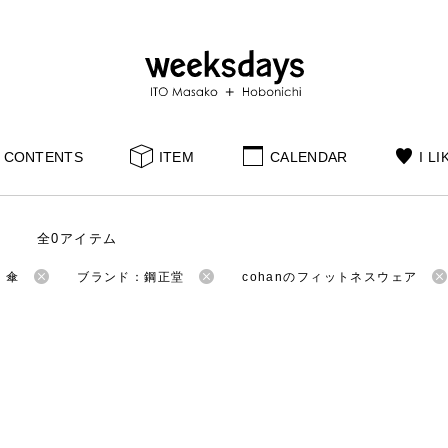
CONTENTS
ITEM
CALENDAR
I LI
全0アイテム
：傘
ブランド：鋼正堂
cohanのフィットネスウェア