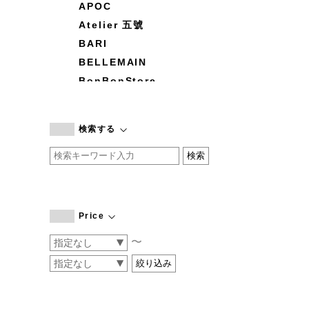
APOC
Atelier 五號
BARI
BELLEMAIN
BonBonStore
BOUQUET de L'UNE
branc branc
検索する
by basics
CATWORTH
chisaki
CI-VA
COGTHEBIGSMOKE
Price
cohan
〜
CONVERSE
DEAN & DELUCA
DRESS HERSELF
DUENDE