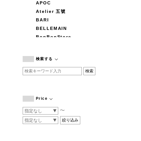
APOC
Atelier 五號
BARI
BELLEMAIN
BonBonStore
BOUQUET de L'UNE
branc branc
検索する
by basics
CATWORTH
chisaki
CI-VA
COGTHEBIGSMOKE
Price
cohan
〜
CONVERSE
DEAN & DELUCA
DRESS HERSELF
DUENDE