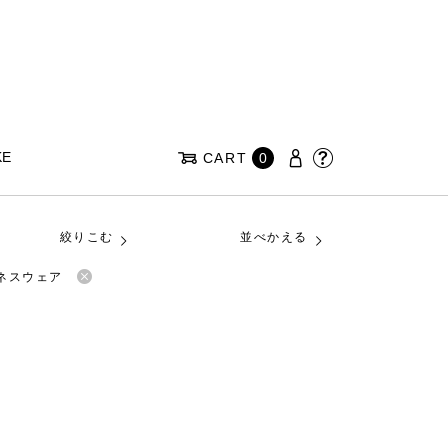
KE
CART
0
絞りこむ
並べかえる
トネスウェア