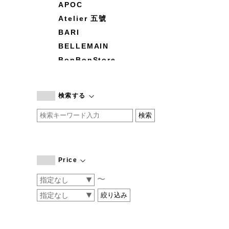
APOC
Atelier 五號
BARI
BELLEMAIN
BonBonStore
BOUQUET de L'UNE
branc branc
検索する
by basics
CATWORTH
chisaki
CI-VA
COGTHEBIGSMOKE
Price
cohan
〜
CONVERSE
DEAN & DELUCA
DRESS HERSELF
DUENDE