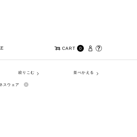
KE
CART
0
絞りこむ
並べかえる
トネスウェア