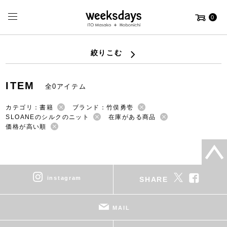
0
絞りこむ
ITEM
全0アイテム
カテゴリ：書籍
ブランド：竹俣勇壱
SLOANEのシルクのニット
在庫がある商品
価格が高い順
instagram
SHARE
MAIL