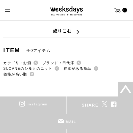
0
絞りこむ
ITEM
全0アイテム
カテゴリ：お酒
ブランド：田代淳
SLOANEのシルクのニット
在庫がある商品
価格が高い順
instagram
SHARE
MAIL