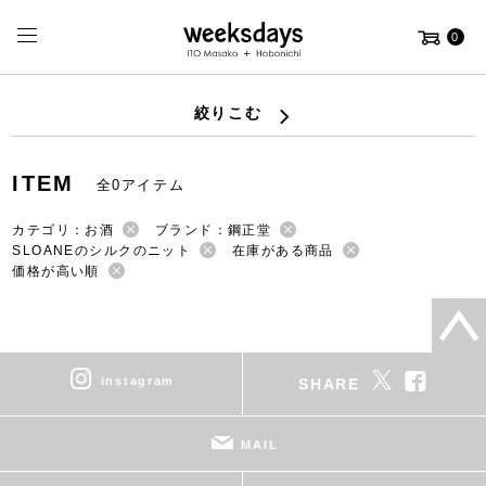
0
絞りこむ
ITEM
全0アイテム
カテゴリ：お酒
ブランド：鋼正堂
SLOANEのシルクのニット
在庫がある商品
価格が高い順
instagram
SHARE
MAIL