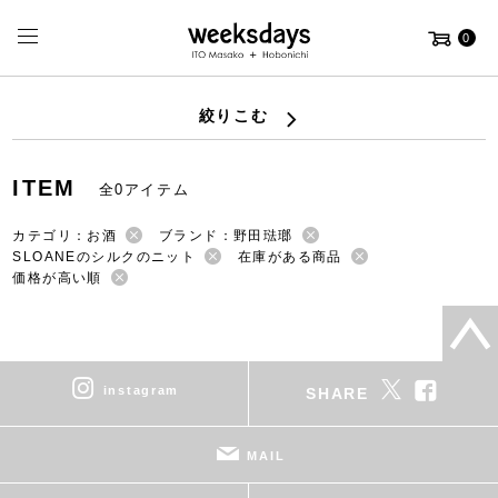
0
絞りこむ
ITEM
全0アイテム
カテゴリ：お酒
ブランド：野田琺瑯
SLOANEのシルクのニット
在庫がある商品
価格が高い順
instagram
SHARE
MAIL