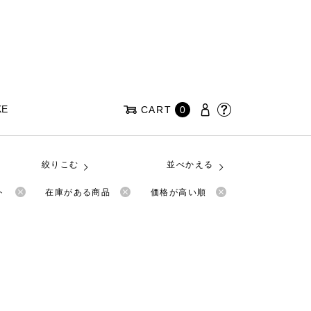
KE
CART
0
絞りこむ
並べかえる
ト
在庫がある商品
価格が高い順