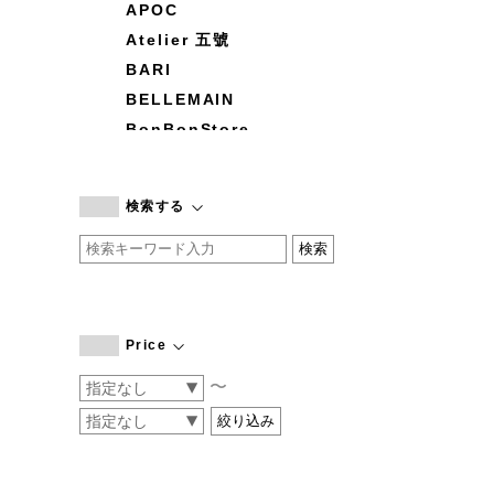
APOC
Atelier 五號
BARI
BELLEMAIN
BonBonStore
BOUQUET de L'UNE
branc branc
検索する
by basics
CATWORTH
chisaki
CI-VA
COGTHEBIGSMOKE
Price
cohan
〜
CONVERSE
DEAN & DELUCA
DRESS HERSELF
DUENDE