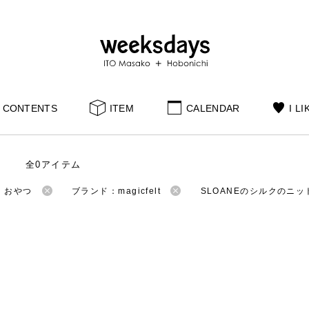
CONTENTS
ITEM
CALENDAR
I LI
全0アイテム
：おやつ
ブランド：magicfelt
SLOANEのシルクのニッ