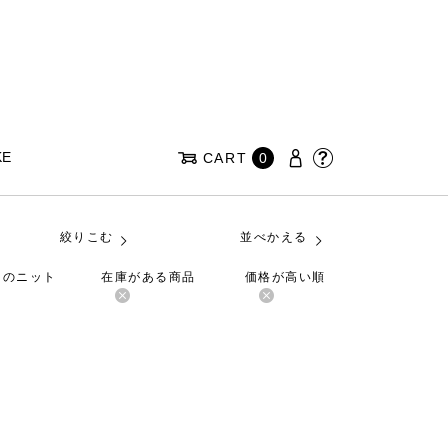
KE
CART
0
絞りこむ
並べかえる
クのニット
在庫がある商品
価格が高い順