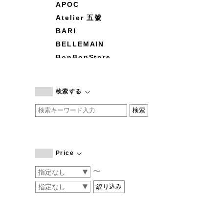
APOC
Atelier 五號
BARI
BELLEMAIN
BonBonStore
BOUQUET de L'UNE
branc branc
検索する
by basics
CATWORTH
chisaki
CI-VA
COGTHEBIGSMOKE
Price
cohan
〜
CONVERSE
DEAN & DELUCA
DRESS HERSELF
DUENDE